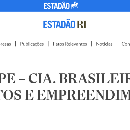
resas
Publicações
Fatos Relevantes
Notícias
Con
E – CIA. BRASILEI
TOS E EMPREENDI