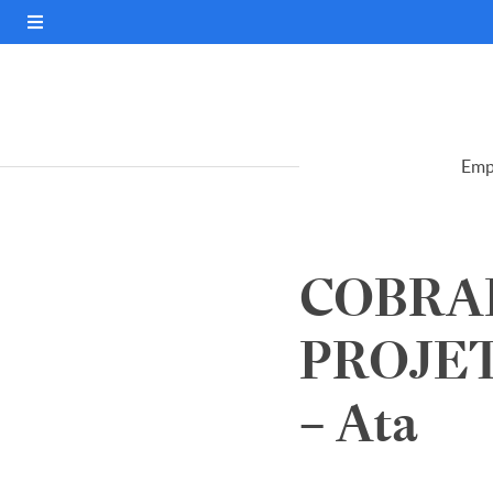
Emp
COBRAP
PROJE
– Ata