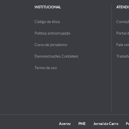
INSTITUCIONAL
ATEND
Código de ética
Correç
Politica anticorrupção
Portal 
Curso de jornalismo
Fale co
Demonstrações Contábeis
Trabalh
Termo de uso
Acervo
PME
Jornal do Carro
P