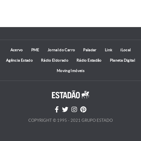
Acervo
PME
Jornal do Carro
Paladar
Link
iLocal
Agência Estado
Rádio Eldorado
Rádio Estadão
Planeta Digital
Moving Imóveis
COPYRIGHT © 1995 - 2021 GRUPO ESTADO