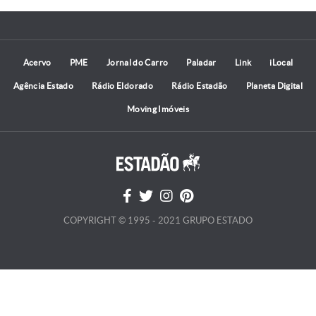
Acervo
PME
Jornal do Carro
Paladar
Link
iLocal
Agência Estado
Rádio Eldorado
Rádio Estadão
Planeta Digital
Moving Imóveis
COPYRIGHT © 1995 - 2021 GRUPO ESTADO