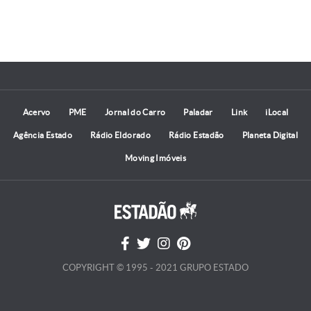
Acervo
PME
Jornal do Carro
Paladar
Link
iLocal
Agência Estado
Rádio Eldorado
Rádio Estadão
Planeta Digital
Moving Imóveis
COPYRIGHT © 1995 - 2021 GRUPO ESTADO