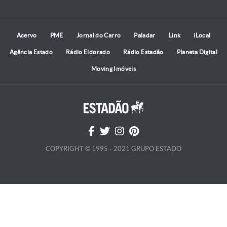
Acervo
PME
Jornal do Carro
Paladar
Link
iLocal
Agência Estado
Rádio Eldorado
Rádio Estadão
Planeta Digital
Moving Imóveis
COPYRIGHT © 1995 - 2021 GRUPO ESTADO