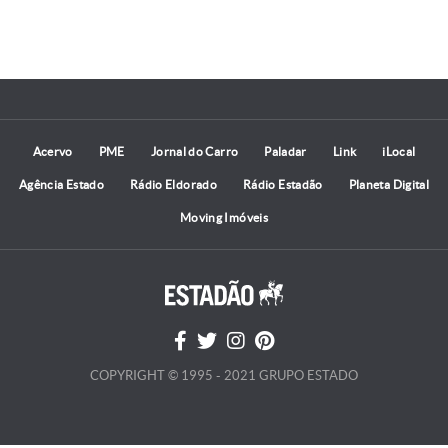
Acervo
PME
Jornal do Carro
Paladar
Link
iLocal
Agência Estado
Rádio Eldorado
Rádio Estadão
Planeta Digital
Moving Imóveis
COPYRIGHT © 1995 - 2021 GRUPO ESTADO