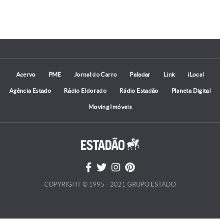
Acervo
PME
Jornal do Carro
Paladar
Link
iLocal
Agência Estado
Rádio Eldorado
Rádio Estadão
Planeta Digital
Moving Imóveis
COPYRIGHT © 1995 - 2021 GRUPO ESTADO