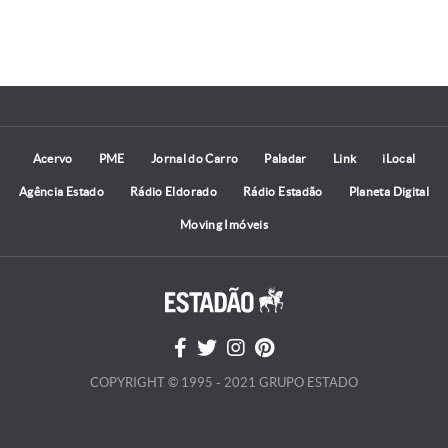
Acervo
PME
Jornal do Carro
Paladar
Link
iLocal
Agência Estado
Rádio Eldorado
Rádio Estadão
Planeta Digital
Moving Imóveis
COPYRIGHT © 1995 - 2021 GRUPO ESTADO