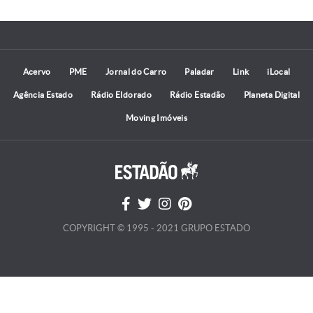
Acervo
PME
Jornal do Carro
Paladar
Link
iLocal
Agência Estado
Rádio Eldorado
Rádio Estadão
Planeta Digital
Moving Imóveis
COPYRIGHT © 1995 - 2021 GRUPO ESTADO