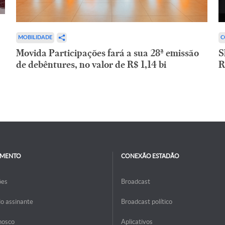
C
MOBILIDADE
S
Movida Participações fará a sua 28ª emissão
R
de debêntures, no valor de R$ 1,14 bi
IMENTO
CONEXÃO ESTADÃO
ões
Broadcast
do assinante
Broadcast político
nosco
Aplicativos