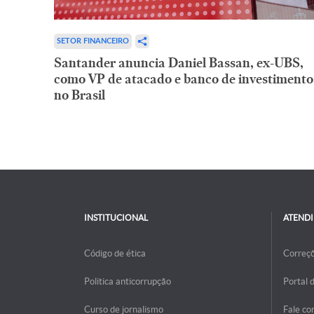
SETOR FINANCEIRO
Santander anuncia Daniel Bassan, ex-UBS,
como VP de atacado e banco de investimento
no Brasil
INSTITUCIONAL
ATEND
Código de ética
Correç
Politica anticorrupção
Portal 
Curso de jornalismo
Fale co