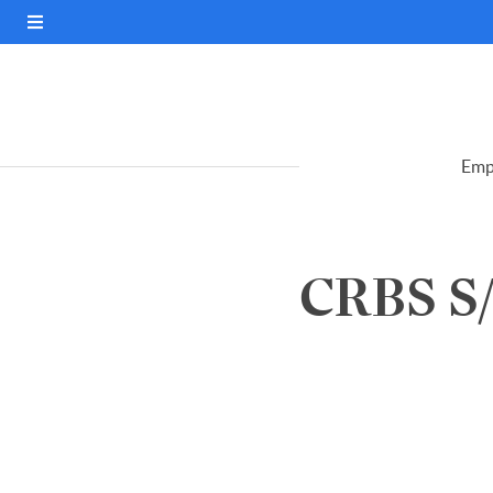
Emp
CRBS S/