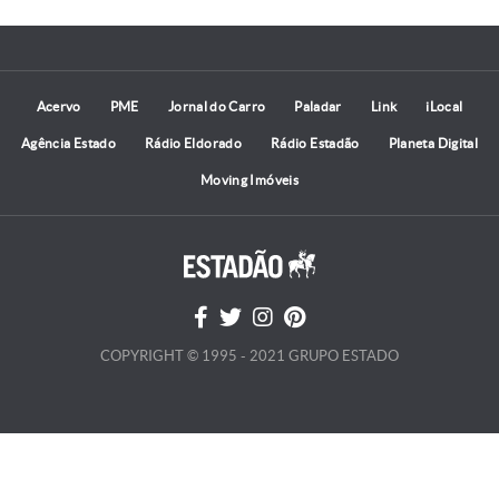
Acervo
PME
Jornal do Carro
Paladar
Link
iLocal
Agência Estado
Rádio Eldorado
Rádio Estadão
Planeta Digital
Moving Imóveis
COPYRIGHT © 1995 - 2021 GRUPO ESTADO