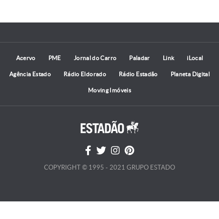
Acervo
PME
Jornal do Carro
Paladar
Link
iLocal
Agência Estado
Rádio Eldorado
Rádio Estadão
Planeta Digital
Moving Imóveis
COPYRIGHT © 1995 - 2021 GRUPO ESTADO