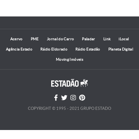
Acervo
PME
Jornal do Carro
Paladar
Link
iLocal
Agência Estado
Rádio Eldorado
Rádio Estadão
Planeta Digital
Moving Imóveis
COPYRIGHT © 1995 - 2021 GRUPO ESTADO