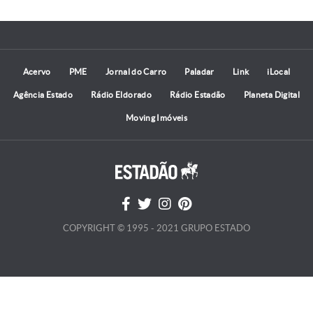
Acervo
PME
Jornal do Carro
Paladar
Link
iLocal
Agência Estado
Rádio Eldorado
Rádio Estadão
Planeta Digital
Moving Imóveis
COPYRIGHT © 1995 - 2021 GRUPO ESTADO