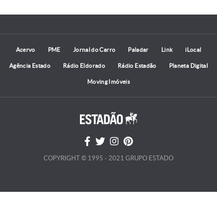
Acervo
PME
Jornal do Carro
Paladar
Link
iLocal
Agência Estado
Rádio Eldorado
Rádio Estadão
Planeta Digital
Moving Imóveis
COPYRIGHT © 1995 - 2021 GRUPO ESTADO