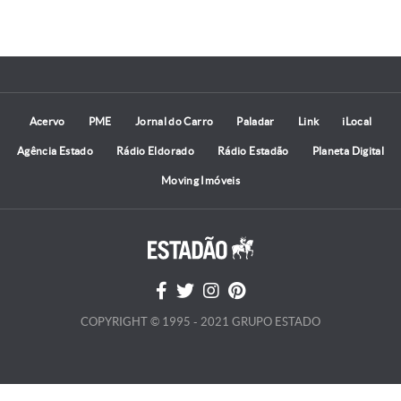
Acervo
PME
Jornal do Carro
Paladar
Link
iLocal
Agência Estado
Rádio Eldorado
Rádio Estadão
Planeta Digital
Moving Imóveis
COPYRIGHT © 1995 - 2021 GRUPO ESTADO