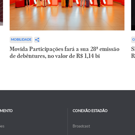
C
MOBILIDADE
S
Movida Participações fará a sua 28ª emissão
R
de debêntures, no valor de R$ 1,14 bi
IMENTO
CONEXÃO ESTADÃO
ões
Broadcast