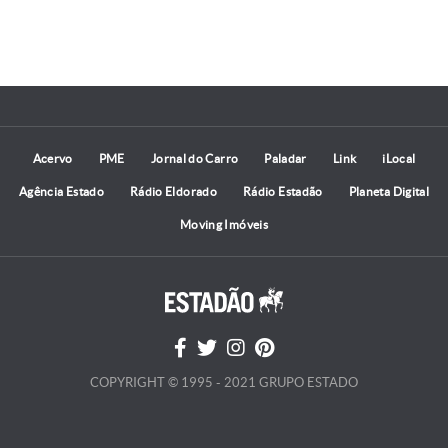
Acervo
PME
Jornal do Carro
Paladar
Link
iLocal
Agência Estado
Rádio Eldorado
Rádio Estadão
Planeta Digital
Moving Imóveis
COPYRIGHT © 1995 - 2021 GRUPO ESTADO