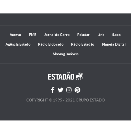
Acervo
PME
Jornal do Carro
Paladar
Link
iLocal
Agência Estado
Rádio Eldorado
Rádio Estadão
Planeta Digital
Moving Imóveis
COPYRIGHT © 1995 - 2021 GRUPO ESTADO