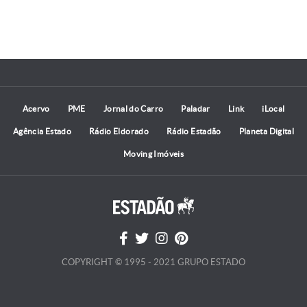
Acervo
PME
Jornal do Carro
Paladar
Link
iLocal
Agência Estado
Rádio Eldorado
Rádio Estadão
Planeta Digital
Moving Imóveis
COPYRIGHT © 1995 - 2021 GRUPO ESTADO