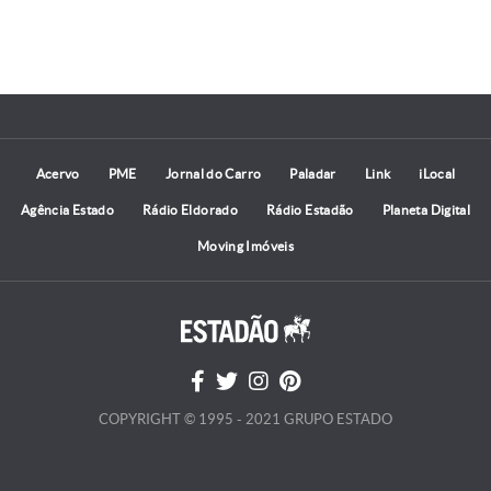
Acervo
PME
Jornal do Carro
Paladar
Link
iLocal
Agência Estado
Rádio Eldorado
Rádio Estadão
Planeta Digital
Moving Imóveis
COPYRIGHT © 1995 - 2021 GRUPO ESTADO