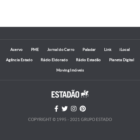
Acervo
PME
Jornal do Carro
Paladar
Link
iLocal
Agência Estado
Rádio Eldorado
Rádio Estadão
Planeta Digital
Moving Imóveis
COPYRIGHT © 1995 - 2021 GRUPO ESTADO