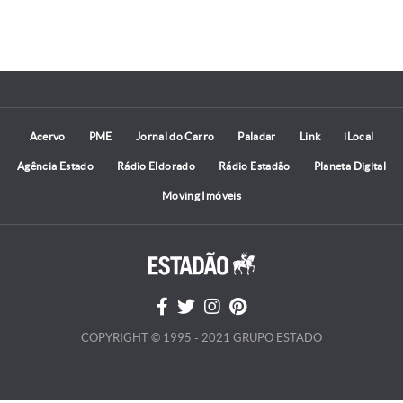
Acervo
PME
Jornal do Carro
Paladar
Link
iLocal
Agência Estado
Rádio Eldorado
Rádio Estadão
Planeta Digital
Moving Imóveis
COPYRIGHT © 1995 - 2021 GRUPO ESTADO