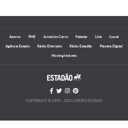
Acervo
PME
Jornal do Carro
Paladar
Link
iLocal
Agência Estado
Rádio Eldorado
Rádio Estadão
Planeta Digital
Moving Imóveis
COPYRIGHT © 1995 - 2021 GRUPO ESTADO