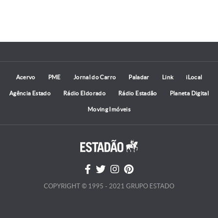
Acervo
PME
Jornal do Carro
Paladar
Link
iLocal
Agência Estado
Rádio Eldorado
Rádio Estadão
Planeta Digital
Moving Imóveis
COPYRIGHT © 1995 - 2021 GRUPO ESTADO