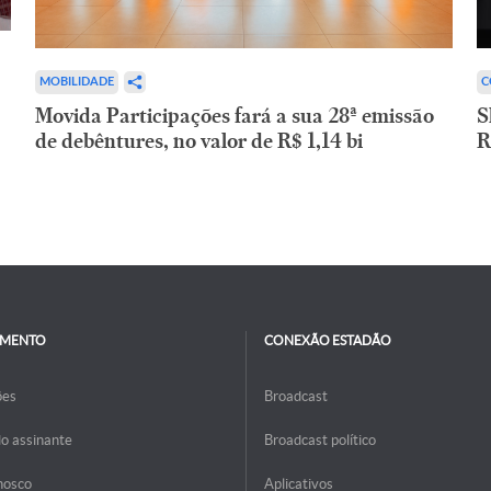
C
MOBILIDADE
S
Movida Participações fará a sua 28ª emissão
R
de debêntures, no valor de R$ 1,14 bi
IMENTO
CONEXÃO ESTADÃO
ões
Broadcast
do assinante
Broadcast político
nosco
Aplicativos