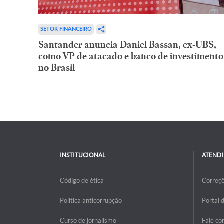
SETOR FINANCEIRO
Santander anuncia Daniel Bassan, ex-UBS,
como VP de atacado e banco de investimento
no Brasil
INSTITUCIONAL
ATEND
Código de ética
Correç
Politica anticorrupção
Portal 
Curso de jornalismo
Fale co