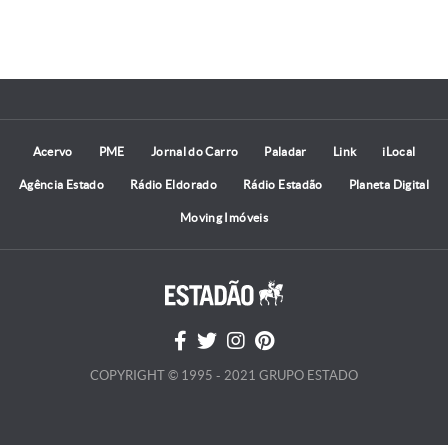
Acervo
PME
Jornal do Carro
Paladar
Link
iLocal
Agência Estado
Rádio Eldorado
Rádio Estadão
Planeta Digital
Moving Imóveis
COPYRIGHT © 1995 - 2021 GRUPO ESTADO