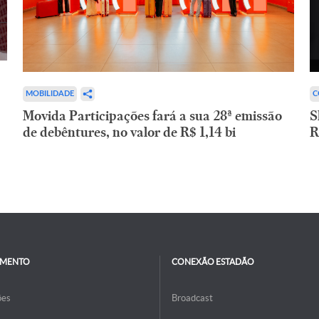
C
MOBILIDADE
S
Movida Participações fará a sua 28ª emissão
R
de debêntures, no valor de R$ 1,14 bi
IMENTO
CONEXÃO ESTADÃO
ões
Broadcast