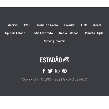
Acervo
PME
Jornal do Carro
Paladar
Link
iLocal
Agência Estado
Rádio Eldorado
Rádio Estadão
Planeta Digital
Moving Imóveis
COPYRIGHT © 1995 - 2021 GRUPO ESTADO