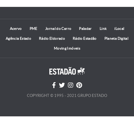
Acervo
PME
Jornal do Carro
Paladar
Link
iLocal
Agência Estado
Rádio Eldorado
Rádio Estadão
Planeta Digital
Moving Imóveis
COPYRIGHT © 1995 - 2021 GRUPO ESTADO