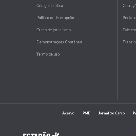
Código de ética
Correç
Politica anticorrupção
Portal 
Curso de jornalismo
Fale co
Demonstrações Contábeis
Trabalh
Termo de uso
Acervo
PME
Jornal do Carro
P