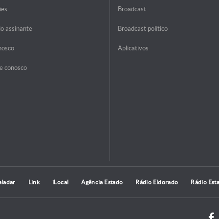
ões
Broadcast
do assinante
Broadcast político
nosco
Aplicativos
e conosco
aladar
Link
iLocal
Agência Estado
Rádio Eldorado
Rádio Est