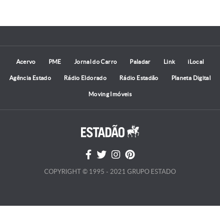
Acervo
PME
Jornal do Carro
Paladar
Link
iLocal
Agência Estado
Rádio Eldorado
Rádio Estadão
Planeta Digital
Moving Imóveis
COPYRIGHT © 1995 - 2021 GRUPO ESTADO