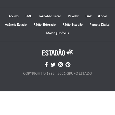
Acervo
PME
Jornal do Carro
Paladar
Link
iLocal
Agência Estado
Rádio Eldorado
Rádio Estadão
Planeta Digital
Moving Imóveis
COPYRIGHT © 1995 - 2021 GRUPO ESTADO