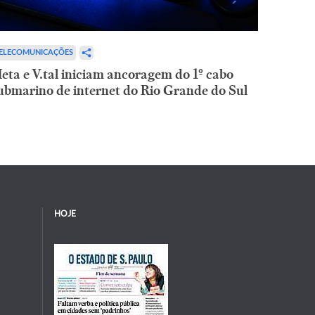
ELECOMUNICAÇÕES
eta e V.tal iniciam ancoragem do 1º cabo
ubmarino de internet do Rio Grande do Sul
HOJE