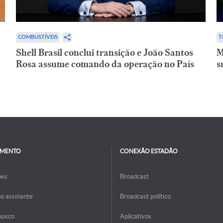
COMBUSTÍVEIS
T
Shell Brasil conclui transição e João Santos
M
Rosa assume comando da operação no País
s
IMENTO
CONEXÃO ESTADÃO
ões
Broadcast
do assinante
Broadcast político
nosco
Aplicativos