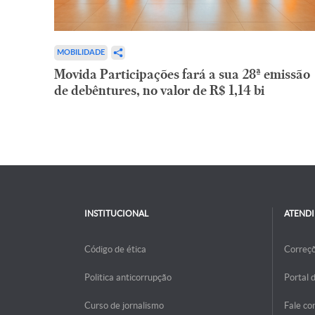
MOBILIDADE
Movida Participações fará a sua 28ª emissão
de debêntures, no valor de R$ 1,14 bi
INSTITUCIONAL
ATEND
Código de ética
Correç
Politica anticorrupção
Portal 
Curso de jornalismo
Fale co