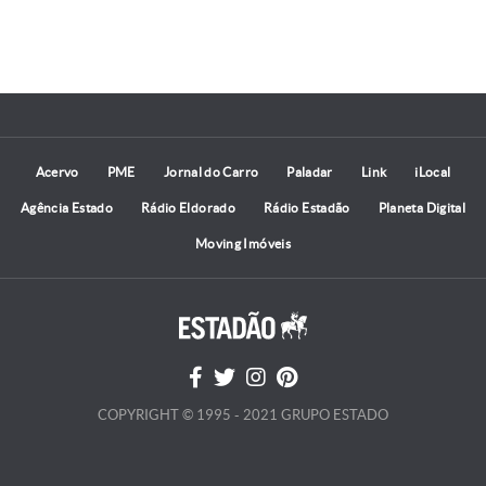
Acervo
PME
Jornal do Carro
Paladar
Link
iLocal
Agência Estado
Rádio Eldorado
Rádio Estadão
Planeta Digital
Moving Imóveis
COPYRIGHT © 1995 - 2021 GRUPO ESTADO