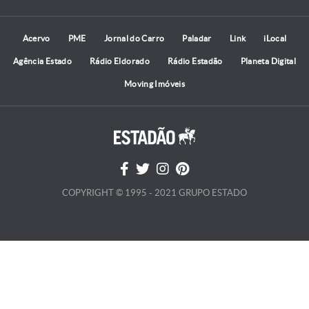
Acervo
PME
Jornal do Carro
Paladar
Link
iLocal
Agência Estado
Rádio Eldorado
Rádio Estadão
Planeta Digital
Moving Imóveis
COPYRIGHT © 1995 - 2021 GRUPO ESTADO