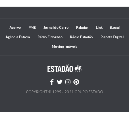
Acervo
PME
Jornal do Carro
Paladar
Link
iLocal
Agência Estado
Rádio Eldorado
Rádio Estadão
Planeta Digital
Moving Imóveis
COPYRIGHT © 1995 - 2021 GRUPO ESTADO