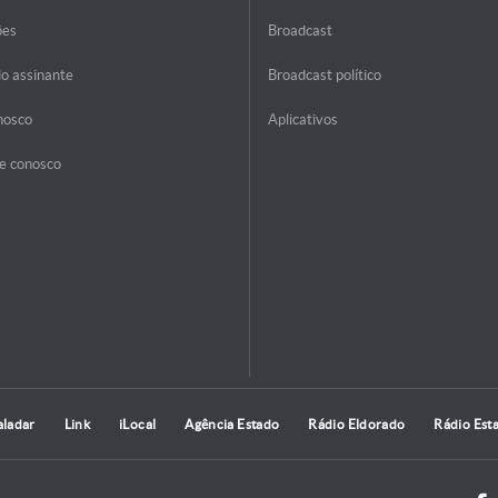
ões
Broadcast
do assinante
Broadcast político
nosco
Aplicativos
e conosco
aladar
Link
iLocal
Agência Estado
Rádio Eldorado
Rádio Est