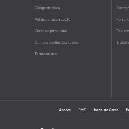
Código de ética
Correç
Politica anticorrupção
Portal 
Curso de jornalismo
Fale co
Demonstrações Contábeis
Trabalh
Termo de uso
Acervo
PME
Jornal do Carro
P