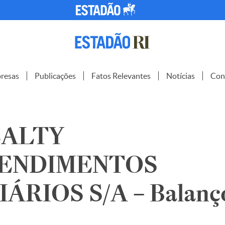
resas
Publicações
Fatos Relevantes
Notícias
Con
EALTY
ENDIMENTOS
ÁRIOS S/A – Balanç