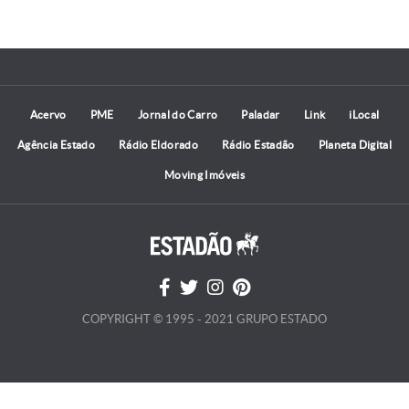
Acervo
PME
Jornal do Carro
Paladar
Link
iLocal
Agência Estado
Rádio Eldorado
Rádio Estadão
Planeta Digital
Moving Imóveis
COPYRIGHT © 1995 - 2021 GRUPO ESTADO