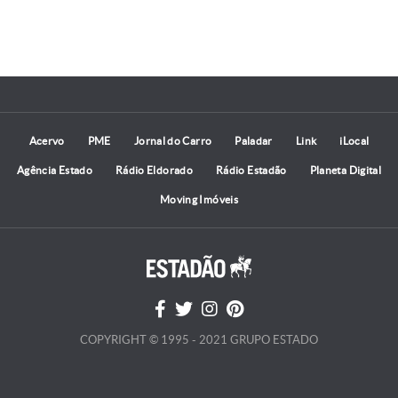
Acervo
PME
Jornal do Carro
Paladar
Link
iLocal
Agência Estado
Rádio Eldorado
Rádio Estadão
Planeta Digital
Moving Imóveis
COPYRIGHT © 1995 - 2021 GRUPO ESTADO