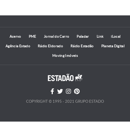
Acervo
PME
Jornal do Carro
Paladar
Link
iLocal
Agência Estado
Rádio Eldorado
Rádio Estadão
Planeta Digital
Moving Imóveis
COPYRIGHT © 1995 - 2021 GRUPO ESTADO