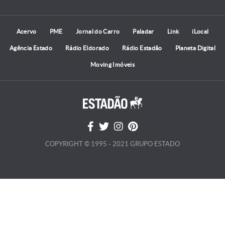
Acervo
PME
Jornal do Carro
Paladar
Link
iLocal
Agência Estado
Rádio Eldorado
Rádio Estadão
Planeta Digital
Moving Imóveis
COPYRIGHT © 1995 - 2021 GRUPO ESTADO