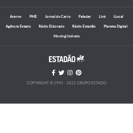
Acervo
PME
Jornal do Carro
Paladar
Link
iLocal
Agência Estado
Rádio Eldorado
Rádio Estadão
Planeta Digital
Moving Imóveis
COPYRIGHT © 1995 - 2021 GRUPO ESTADO