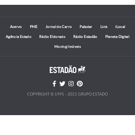
Acervo
PME
Jornal do Carro
Paladar
Link
iLocal
Agência Estado
Rádio Eldorado
Rádio Estadão
Planeta Digital
Moving Imóveis
COPYRIGHT © 1995 - 2021 GRUPO ESTADO