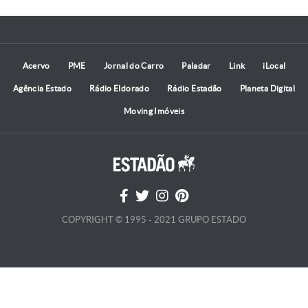
Acervo
PME
Jornal do Carro
Paladar
Link
iLocal
Agência Estado
Rádio Eldorado
Rádio Estadão
Planeta Digital
Moving Imóveis
COPYRIGHT © 1995 - 2021 GRUPO ESTADO