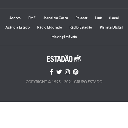
Acervo
PME
Jornal do Carro
Paladar
Link
iLocal
Agência Estado
Rádio Eldorado
Rádio Estadão
Planeta Digital
Moving Imóveis
COPYRIGHT © 1995 - 2021 GRUPO ESTADO