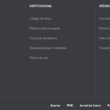
INSTITUCIONAL
ATEND
Código de ética
Correç
Politica anticorrupção
Portal 
Curso de jornalismo
Fale co
Demonstrações Contábeis
Trabalh
Termo de uso
Acervo
PME
Jornal do Carro
P