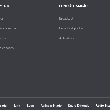
IMENTO
CONEXÃO ESTADÃO
ões
Broadcast
do assinante
Broadcast político
nosco
Aplicativos
e conosco
aladar
Link
iLocal
Agência Estado
Rádio Eldorado
Rádio Est