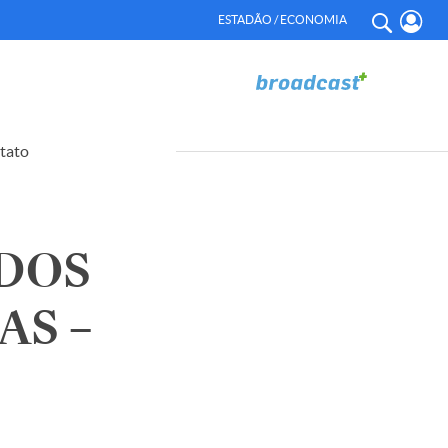
ESTADÃO / ECONOMIA
tato
DOS
AS –