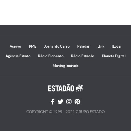
Acervo
PME
Jornal do Carro
Paladar
Link
iLocal
Agência Estado
Rádio Eldorado
Rádio Estadão
Planeta Digital
Moving Imóveis
COPYRIGHT © 1995 - 2021 GRUPO ESTADO