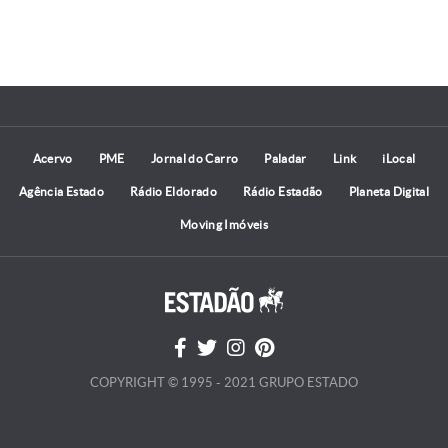
Acervo
PME
Jornal do Carro
Paladar
Link
iLocal
Agência Estado
Rádio Eldorado
Rádio Estadão
Planeta Digital
Moving Imóveis
COPYRIGHT © 1995 - 2021 GRUPO ESTADO