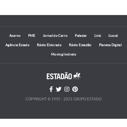
Acervo
PME
Jornal do Carro
Paladar
Link
iLocal
Agência Estado
Rádio Eldorado
Rádio Estadão
Planeta Digital
Moving Imóveis
COPYRIGHT © 1995 - 2021 GRUPO ESTADO